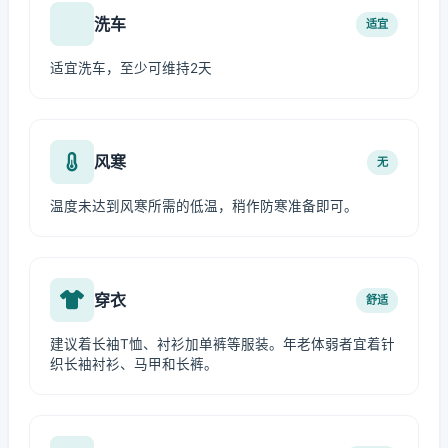
洗车
适宜
适宜洗车，至少可维持2天
风寒
无
温度未达到风寒所需的低温，稍作防寒准备即可。
穿衣
舒适
建议着长袖T恤、衬衫加单裤等服装。年老体弱者宜着针
织长袖衬衫、马甲和长裤。