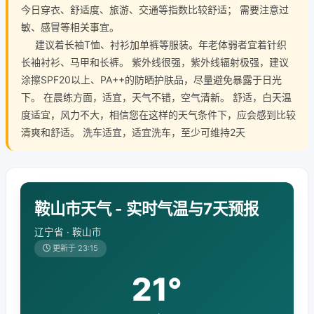
今日穿衣、舒适度、旅游、交通等指数比较舒适； 需要注意过
敏、感冒等相关事宜。
建议着长袖T恤、衬衫加单裤等服装。年老体弱者宜着针织
长袖衬衫、马甲和长裤。 紫外线很强，紫外线辐射极强，建议
涂擦SPF20以上、PA++的防晒护肤品，尽量避免暴露于日光
下。 在晨练方面，适宜，天气不错，空气清新。 舒适，白天温
度适宜，风力不大，相信您在这样的天气条件下，应会感到比较
清爽和舒适。 洗车适宜，适宜洗车，至少可维持2天
鞍山市天气 - 实时气温与7天预报
辽宁省 · 鞍山市
更新于 23:15
21°