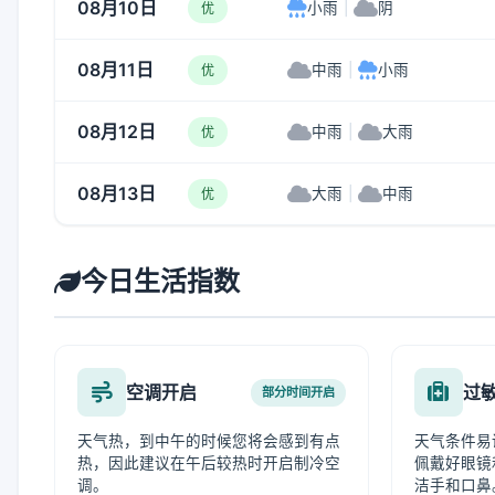
08月10日
小雨
|
阴
优
08月11日
中雨
|
小雨
优
08月12日
中雨
|
大雨
优
08月13日
大雨
|
中雨
优
今日生活指数
空调开启
过
部分时间开启
天气热，到中午的时候您将会感到有点
天气条件易
热，因此建议在午后较热时开启制冷空
佩戴好眼镜
调。
洁手和口鼻