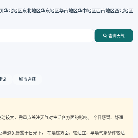
页
华北地区
东北地区
华东地区
华南地区
华中地区
西南地区
西北地区
查询天气
建议
城市选择
气温波动较大，需重点关注天气对生活各方面的影响。 今日感冒、舒适
，尽量避免暴露于日光下。 在晨练方面，较适宜，早晨气象条件较适