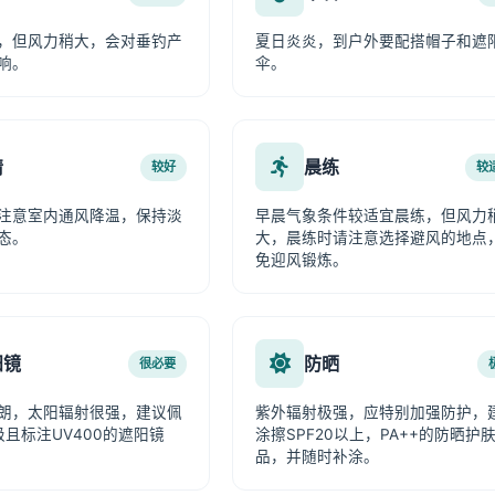
，但风力稍大，会对垂钓产
夏日炎炎，到户外要配搭帽子和遮
响。
伞。
情
晨练
较好
较
注意室内通风降温，保持淡
早晨气象条件较适宜晨练，但风力
态。
大，晨练时请注意选择避风的地点
免迎风锻炼。
阳镜
防晒
很必要
朗，太阳辐射很强，建议佩
紫外辐射极强，应特别加强防护，
级且标注UV400的遮阳镜
涂擦SPF20以上，PA++的防晒护
品，并随时补涂。