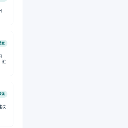
阳
适宜
稍
，避
极强
建议
肤