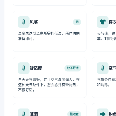
风寒
穿
无
温度未达到风寒所需的低温，稍作防寒
天气热，建
准备即可。
套、T恤等
舒适度
空
较不舒适
白天天气晴好，并且空气湿度偏大，在
气象条件有
这种天气条件下，您会感到有些闷热，
和清除。
不很舒适。
晾晒
钓
极适宜