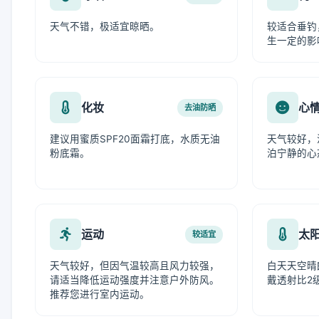
天气不错，极适宜晾晒。
较适合垂钓
生一定的影
化妆
心
去油防晒
建议用蜜质SPF20面霜打底，水质无油
天气较好，
粉底霜。
泊宁静的心
运动
太
较适宜
天气较好，但因气温较高且风力较强，
白天天空晴
请适当降低运动强度并注意户外防风。
戴透射比2
推荐您进行室内运动。