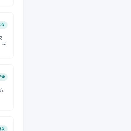
少发
较
，以
干燥
好。
易发