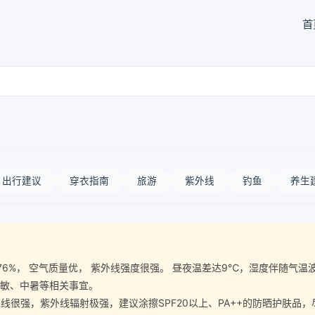
首
出行建议
穿衣指南
旅游
紫外线
钓鱼
养生
气湿度76%， 空气质量优， 紫外线强度很强。 昼夜温差达9℃，湿度伴随
过敏、中暑等相关事宜。
很强，紫外线辐射极强，建议涂擦SPF20以上、PA++的防晒护肤品