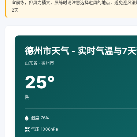
宜晨练，但风力稍大，晨练时请注意选择避风的地点，避免迎风锻
2天
德州市天气 - 实时气温与7
山东省 · 德州市
25°
阴
湿度 76%
气压 1008hPa