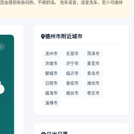
您会感到有些闷热，不很舒适。 洗车适宜，适宜洗车，至少可维持
德州市附近城市
5
滨州市
东营市
菏泽市
济南市
济宁市
莱芜市
聊城市
临沂市
青岛市
日照市
泰安市
潍坊市
威海市
烟台市
枣庄市
淄博市