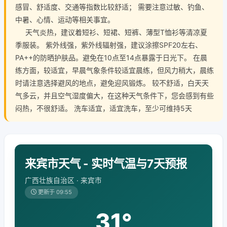
感冒、舒适度、交通等指数比较舒适； 需要注意过敏、钓鱼、
中暑、心情、运动等相关事宜。
天气炎热，建议着短衫、短裙、短裤、薄型T恤衫等清凉夏
季服装。 紫外线强，紫外线辐射强，建议涂擦SPF20左右、
PA++的防晒护肤品。避免在10点至14点暴露于日光下。 在晨
练方面，较适宜，早晨气象条件较适宜晨练，但风力稍大，晨练
时请注意选择避风的地点，避免迎风锻炼。 较不舒适，白天天
气多云，并且空气湿度偏大，在这种天气条件下，您会感到有些
闷热，不很舒适。 洗车适宜，适宜洗车，至少可维持5天
来宾市天气 - 实时气温与7天预报
广西壮族自治区 · 来宾市
更新于 09:55
31°