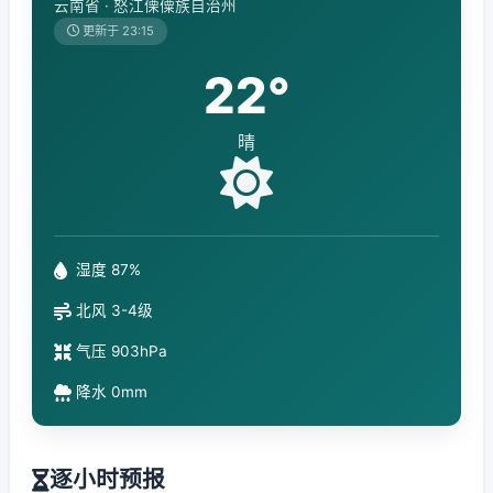
云南省 · 怒江傈僳族自治州
更新于 23:15
22°
晴
湿度 87%
北风 3-4级
气压 903hPa
降水 0mm
逐小时预报