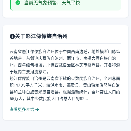
当前无气象预警，天气平稳
关于怒江傈僳族自治州
云南省怒江傈僳族自治州位于中国西南边陲，地处横断山脉纵
谷地带，东邻迪庆藏族自治州、丽江市，南接大理白族自治
州，西与缅甸接壤，北连西藏自治区林芝市察隅县。其名称源
于境内主要河流怒江。
怒江傈僳族自治州是云南省下辖的少数民族自治州，全州总面
积14703平方千米，辖泸水市、福贡县、贡山独龙族怒族自治
县和兰坪白族普米族自治县。根据最新统计，全州常住人口约
55万人，其中少数民族人口占总人口的92...
查看更多介绍