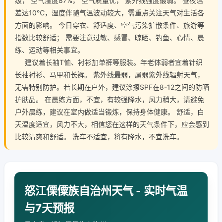
级， 空气湿度87%， 空气质量优， 紫外线强度最弱。 昼夜温
差达10℃，湿度伴随气温波动较大，需重点关注天气对生活各
方面的影响。 今日穿衣、舒适度、空气污染扩散条件、旅游等
指数比较舒适； 需要注意过敏、感冒、晾晒、钓鱼、心情、晨
练、运动等相关事宜。
建议着长袖T恤、衬衫加单裤等服装。年老体弱者宜着针织
长袖衬衫、马甲和长裤。 紫外线最弱，属弱紫外线辐射天气，
无需特别防护。若长期在户外，建议涂擦SPF在8-12之间的防晒
护肤品。 在晨练方面，不宜，有较强降水，风力稍大，请避免
户外晨练，建议在室内做适当锻炼，保持身体健康。 舒适，白
天温度适宜，风力不大，相信您在这样的天气条件下，应会感到
比较清爽和舒适。 洗车不适宜，将有降水，不宜洗车。
怒江傈僳族自治州天气 - 实时气温
与7天预报