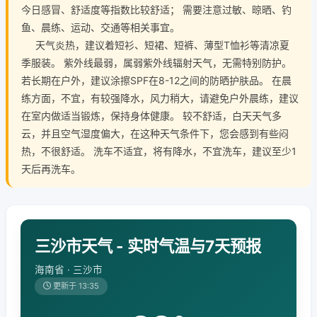
今日感冒、舒适度等指数比较舒适； 需要注意过敏、晾晒、钓
鱼、晨练、运动、交通等相关事宜。
天气炎热，建议着短衫、短裙、短裤、薄型T恤衫等清凉夏
季服装。 紫外线最弱，属弱紫外线辐射天气，无需特别防护。
若长期在户外，建议涂擦SPF在8-12之间的防晒护肤品。 在晨
练方面，不宜，有较强降水，风力稍大，请避免户外晨练，建议
在室内做适当锻炼，保持身体健康。 较不舒适，白天天气多
云，并且空气湿度偏大，在这种天气条件下，您会感到有些闷
热，不很舒适。 洗车不适宜，将有降水，不宜洗车，建议至少1
天后再洗车。
三沙市天气 - 实时气温与7天预报
海南省 · 三沙市
更新于 13:35