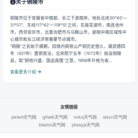
关于铜陵市
铜陵市位于安徽省中南部、长江下游南岸，地处北纬30°45′—
31°07′、东经117°42′—118°10′之间，东接芜湖市，南连池州
市，西邻安庆市，北靠合肥市与马鞍山市，是皖中南区域性中
心城市和长江经济带重要节点城市。
“铜陵”之名始于唐朝，因境内铜官山产铜历史悠久，唐武德四
年（621年）置铜官冶，北宋熙宁五年（1072年）始设铜陵
县，取“铜地兴盛、国运昌隆”之意，1956年升格为省...
查看更多介绍
友情链接
pkienl天气网
giheik天气网
nxkq天气网
slsxcl天气网
biaotui天气网
ybssyjs天气网