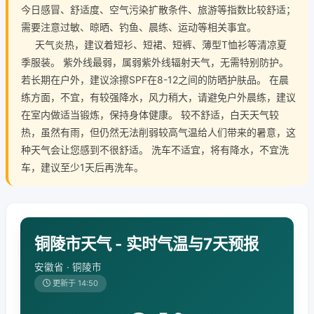
今日感冒、舒适度、空气污染扩散条件、旅游等指数比较舒适；
需要注意过敏、晾晒、钓鱼、晨练、运动等相关事宜。
天气炎热，建议着短衫、短裙、短裤、薄型T恤衫等清凉夏
季服装。 紫外线最弱，属弱紫外线辐射天气，无需特别防护。
若长期在户外，建议涂擦SPF在8-12之间的防晒护肤品。 在晨
练方面，不宜，有较强降水，风力稍大，请避免户外晨练，建议
在室内做适当锻炼，保持身体健康。 较不舒适，白天天气较
热，虽然有雨，但仍然无法削弱较高气温给人们带来的暑意，这
种天气会让您感到不很舒适。 洗车不适宜，将有降水，不宜洗
车，建议至少1天后再洗车。
铜陵市天气 - 实时气温与7天预报
安徽省 · 铜陵市
更新于 14:50